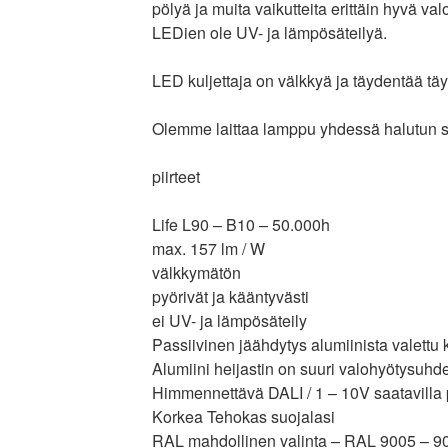
pölyä ja muita vaikutteita erittäin hyvä v
LEDien ole UV- ja lämpösäteilyä.
LED kuljettaja on välkkyä ja täydentää tä
Olemme laittaa lamppu yhdessä halutun s
piirteet
Life L90 – B10 – 50.000h
max. 157 lm / W
välkkymätön
pyörivät ja kääntyvästi
ei UV- ja lämpösäteily
Passiivinen jäähdytys alumiinista valettu 
Alumiini heijastin on suuri valohyötysuhd
Himmennettävä DALI / 1 – 10V saatavilla
Korkea Tehokas suojalasi
RAL mahdollinen valinta – RAL 9005 – 9