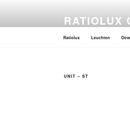
Siirry
sisältöön
RATIOLUX
Aus Liebe zum Licht
Ratiolux
Leuchten
Dow
UNIT – ST