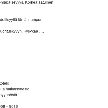
alonläpäisevyys. Korkealaatuinen
ydellisyyttä tämän lampun.
uorituskyvyn. Kysykää ….
kotelo
e ja häikäisynesto
 pyynnöstä
006 – 9016