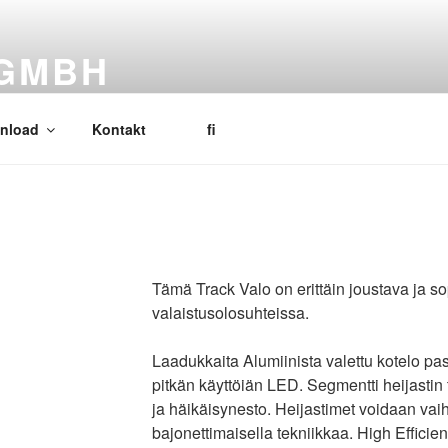
 GMBH
nload
Kontakt
fi
Tämä Track Valo on erittäin joustava ja sop
valaistusolosuhteissa.
Laadukkaita Alumiinista valettu kotelo pas
pitkän käyttöiän LED. Segmentti heijastin
ja häikäisynesto. Heijastimet voidaan vai
bajonettimaisella tekniikkaa. High Efficie