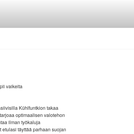
ii vaikeita
siivisilla Kühlfuntkion takaa
 tarjoaa optimaalisen valotehon
htaa ilman työkaluja
nt etulasi täyttää parhaan suojan