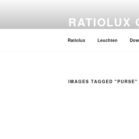
Zum
Inhalt
RATIOLUX
springen
Aus Liebe zum Licht
Ratiolux
Leuchten
Dow
IMAGES TAGGED "PURSE"